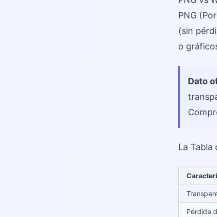
PNG (Por
(sin pérd
o gráfico
Dato of
transp
Compre
La Tabla
Caracterí
Transpar
Pérdida d