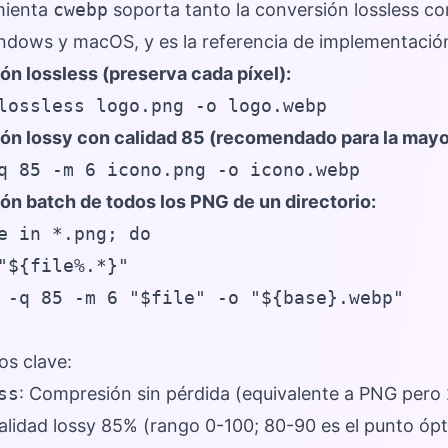
mienta
cwebp
soporta tanto la conversión lossless co
ndows y macOS, y es la referencia de implementación 
n lossless (preserva cada píxel):
lossless logo.png -o logo.webp
ón lossy con calidad 85 (recomendado para la mayor
q 85 -m 6 icono.png -o icono.webp
ón batch de todos los PNG de un directorio:
e in *.png; do

"${file%.*}"

 -q 85 -m 6 "$file" -o "${base}.webp"

os clave:
ss
: Compresión sin pérdida (equivalente a PNG pero
Calidad lossy 85% (rango 0-100; 80-90 es el punto ópt