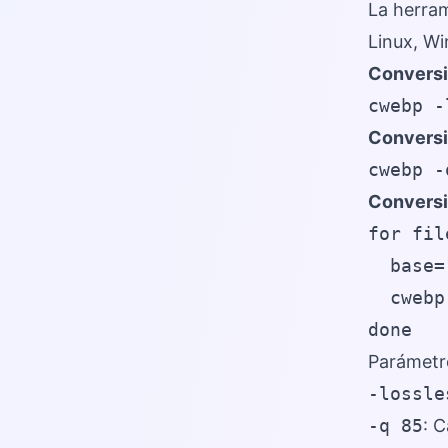
La herra
Linux, Wi
Conversió
cwebp -
Conversi
cwebp -
Conversi
for fil
  base=
  cwebp
done
Parámetr
-lossle
-q 85
: 