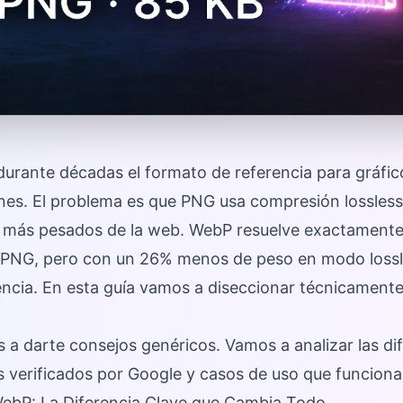
urante décadas el formato de referencia para gráfic
ones. El problema es que PNG usa compresión lossless 
 más pesados de la web. WebP resuelve exactamente 
e PNG, pero con un 26% menos de peso en modo loss
encia. En esta guía vamos a diseccionar técnicament
a darte consejos genéricos. Vamos a analizar las di
 verificados por Google y casos de uso que funcion
ebP: La Diferencia Clave que Cambia Todo