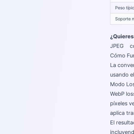
Peso típi
Soporte 
¿Quieres
JPEG
co
Cómo Fun
La conver
usando e
Modo Los
WebP loss
píxeles v
aplica tr
El result
incluyen