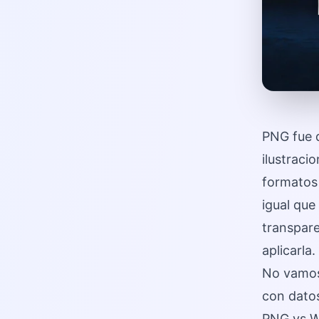
PNG fue d
ilustraci
formatos
igual qu
transpar
aplicarla.
No vamos 
con datos
PNG vs W