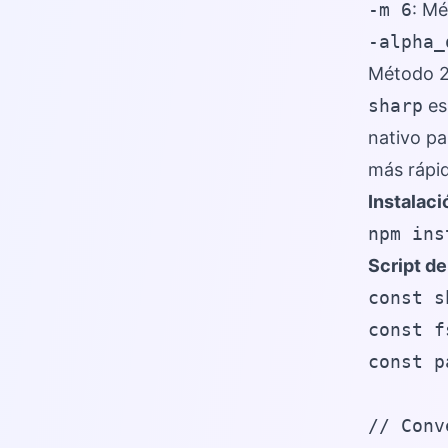
-m 6
: M
-alpha_
Método 2:
sharp
es
nativo pa
más rápi
Instalaci
npm ins
Script d
const s
const f
const p
// Conv