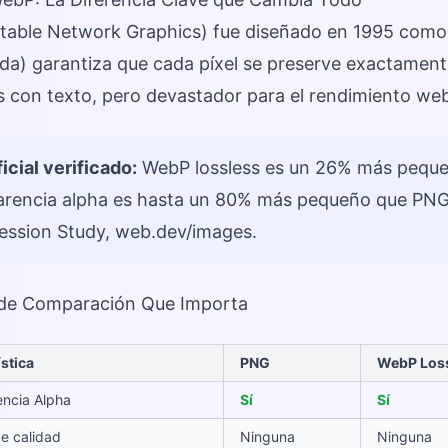
table Network Graphics) fue diseñado en 1995 com
ida) garantiza que cada píxel se preserve exactament
s con texto, pero devastador para el rendimiento we
icial verificado:
WebP lossless es un 26% más peque
arencia alpha es hasta un 80% más pequeño que PN
ssion Study, web.dev/images.
 de Comparación Que Importa
stica
PNG
WebP Los
encia Alpha
Sí
Sí
e calidad
Ninguna
Ninguna