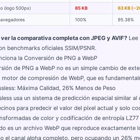
co (logo 500px)
85 KB
63 KB (−
navegadores
100%
95.38%
 ver la comparativa completa con JPEG y AVIF?
Lee 
n benchmarks oficiales SSIM/PSNR.
ciona la Conversión de PNG a WebP
sión de PNG a WebP no es un simple cambio de extens
l motor de compresión de WebP, que es fundamental
sless: Máxima Calidad, 26% Menos de Peso
less usa un sistema de predicción espacial similar al
ecinos para predecir el valor del píxel actual y solo c
ansformadas de color y codificación de entropía LZ77
ado es un archivo WebP que reproduce exactamente lo
do el canal alpha completo, pero ocupando un 26% me