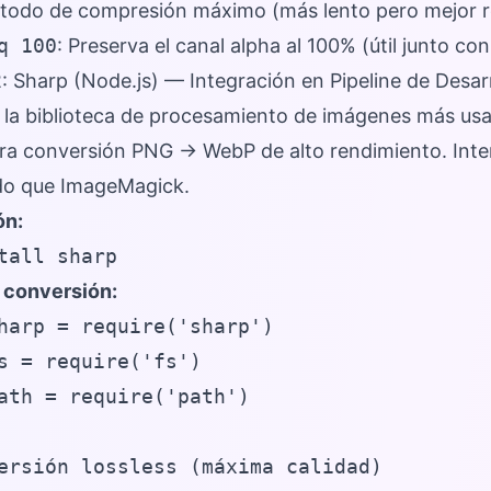
étodo de compresión máximo (más lento pero mejor r
q 100
: Preserva el canal alpha al 100% (útil junto co
 Sharp (Node.js) — Integración en Pipeline de Desar
 la biblioteca de procesamiento de imágenes más usa
ra conversión PNG → WebP de alto rendimiento. Inter
do que ImageMagick.
ón:
tall sharp
e conversión:
harp = require('sharp')

s = require('fs')

ath = require('path')

ersión lossless (máxima calidad)
