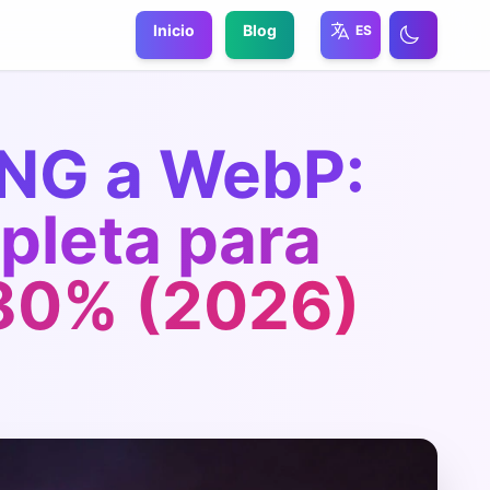
Inicio
Blog
ES
PNG a WebP:
pleta para
80% (2026)