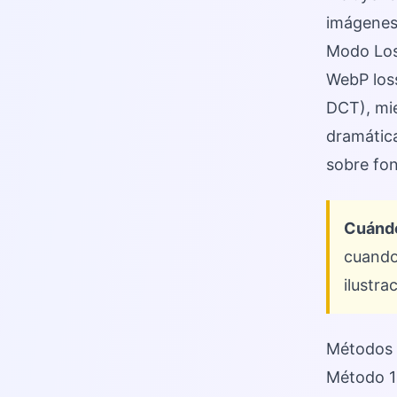
imágenes 
Modo Los
WebP loss
DCT), mie
dramática
sobre fon
Cuándo
cuando 
ilustra
Métodos 
Método 1